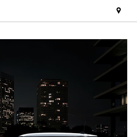
Mini
dealer
partne