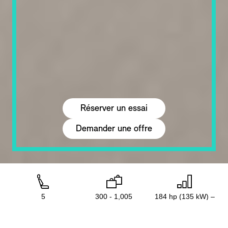
Réserver un essai
Demander une offre
interior-
luggage-
power
5
300 - 1,005
184 hp (135 kW) –
side
l
places
maxi.
218 hp (160 kW)
avec ce modèle
espace de chargement
maxi.