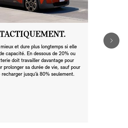
TACTIQUEMENT.
CONDU
 mieux et dure plus longtemps si elle
Une accéléra
de capacité. En dessous de 20% ou
permettent à
erie doit travailler davantage pour
préserver la
ur prolonger sa durée de vie, sauf pour
soyez doux e
de recharger jusqu’à 80% seulement.
évitez de me