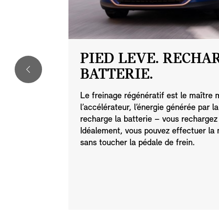
PIED LEVE. RECHA
BATTERIE.
s deux. Vous
Le freinage régénératif est le maître
 mode
l’accélérateur, l’énergie générée par l
ar charge.
recharge la batterie – vous rechargez
qui
Idéalement, vous pouvez effectuer la m
ion et une
sans toucher la pédale de frein.
RT. Pour un
mpromis