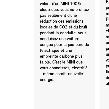
B
volant d’un MINI 100%
p
électrique, vous ne profitez
m
pas seulement d’une
P
réduction des émissions
m
locales de CO2 et du bruit
c
pendant la conduite, vous
a
conduisez une voiture
c
conçue pour la joie pure de
p
l’électrique et une
u
empreinte carbone plus
v
faible. C’est le MINI que
p
vous connaissez, électrifié
f
- même esprit, nouvelle
d
énergie.
a