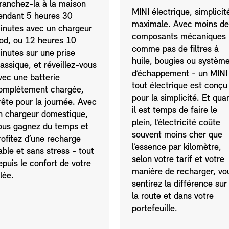
ranchez-la à la maison
MINI électrique, simplicit
endant 5 heures 30
maximale. Avec moins de
inutes avec un chargeur
composants mécaniques 
od, ou 12 heures 10
comme pas de filtres à
inutes sur une prise
huile, bougies ou systèm
lassique, et réveillez-vous
d’échappement - un MINI
vec une batterie
tout électrique est conçu
omplètement chargée,
pour la simplicité. Et qua
rête pour la journée. Avec
il est temps de faire le
n chargeur domestique,
plein, l’électricité coûte
ous gagnez du temps et
souvent moins cher que
rofitez d’une recharge
l’essence par kilomètre,
iable et sans stress - tout
selon votre tarif et votre
epuis le confort de votre
manière de recharger, vo
llée.
sentirez la différence sur
la route et dans votre
portefeuille.