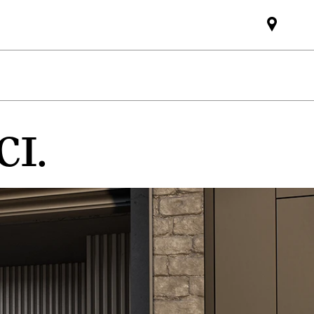
Mini
dealer
partne
CI.